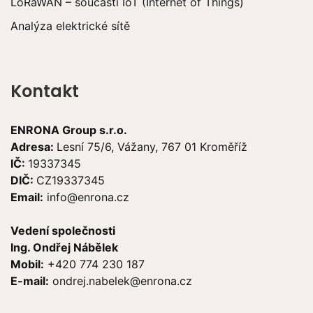
LoRaWAN – součástí IoT (Internet of Things)
Analýza elektrické sítě
Kontakt
ENRONA Group s.r.o.
Adresa:
Lesní 75/6, Vážany, 767 01 Kroměříž
IČ:
19337345
DIČ:
CZ19337345
Email:
info@enrona.cz
Vedení společnosti
Ing. Ondřej Nábělek
Mobil:
+420 774 230 187
E-mail:
ondrej.nabelek@enrona.cz