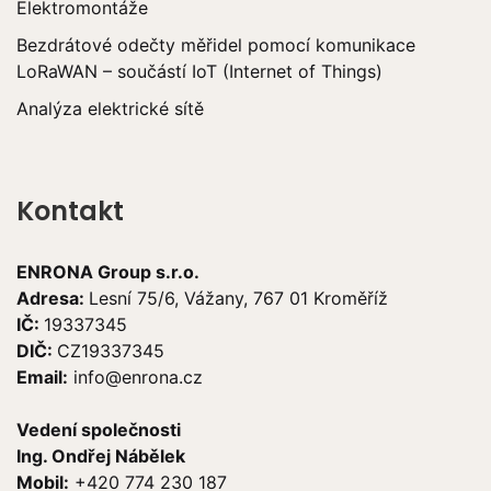
Elektromontáže
Bezdrátové odečty měřidel pomocí komunikace
LoRaWAN – součástí IoT (Internet of Things)
Analýza elektrické sítě
Kontakt
ENRONA Group s.r.o.
Adresa:
Lesní 75/6, Vážany, 767 01 Kroměříž
IČ:
19337345
DIČ:
CZ19337345
Email:
info@enrona.cz
Vedení společnosti
Ing. Ondřej Nábělek
Mobil:
+420 774 230 187